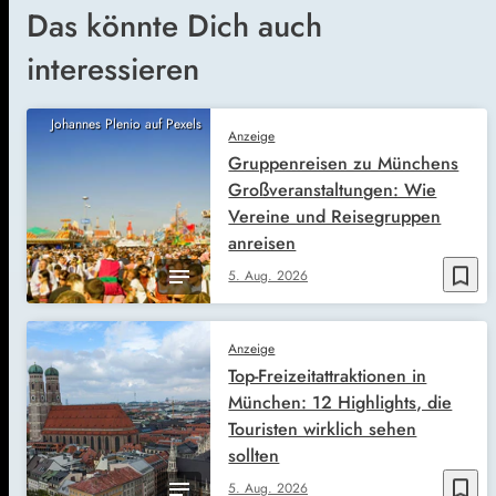
Das könnte Dich auch
interessieren
Johannes Plenio auf Pexels
Anzeige
Gruppenreisen zu Münchens
Großveranstaltungen: Wie
Vereine und Reisegruppen
anreisen
bookmark_border
5. Aug. 2026
Anzeige
Top-Freizeitattraktionen in
München: 12 Highlights, die
Touristen wirklich sehen
sollten
bookmark_border
5. Aug. 2026