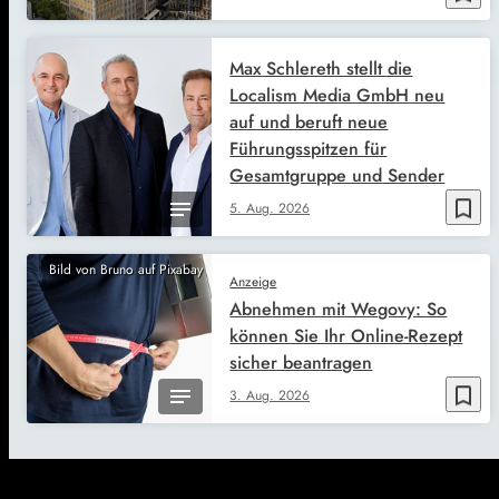
Max Schlereth stellt die
Localism Media GmbH neu
auf und beruft neue
Führungsspitzen für
Gesamtgruppe und Sender
bookmark_border
5. Aug. 2026
Bild von Bruno auf Pixabay
Anzeige
Abnehmen mit Wegovy: So
können Sie Ihr Online-Rezept
sicher beantragen
bookmark_border
3. Aug. 2026