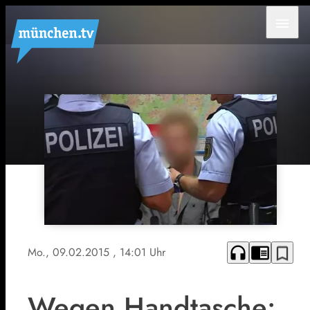
menu
headphones
chrome_reader_mode
bookmark_border
Mo., 09.02.2015
, 14:01 Uhr
Wegen Handtasche: