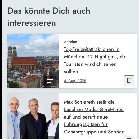
Das könnte Dich auch
interessieren
Anzeige
Top-Freizeitattraktionen in
München: 12 Highlights, die
Touristen wirklich sehen
sollten
bookmark_border
5. Aug. 2026
Max Schlereth stellt die
Localism Media GmbH neu
auf und beruft neue
Führungsspitzen für
Gesamtgruppe und Sender