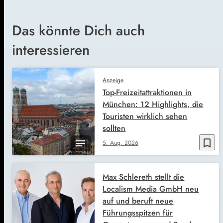
Das könnte Dich auch
interessieren
Anzeige
Top-Freizeitattraktionen in
München: 12 Highlights, die
Touristen wirklich sehen
sollten
bookmark_border
5. Aug. 2026
Max Schlereth stellt die
Localism Media GmbH neu
auf und beruft neue
Führungsspitzen für