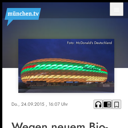
menu
Foto: McDonald's Deutschland
headphones
chrome_reader_mode
bookmark_border
Do., 24.09.2015
, 16:07 Uhr
Wegen neuem Bio-