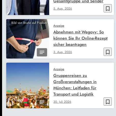
Gesamtgruppe und Sender
bookmark_border
5. Aug. 2026
Bild von Bruno auf Pixabay
Anzeige
Abnehmen mit Wegovy: So
können Sie Ihr Online-Rezept
sicher beantragen
bookmark_border
3. Aug. 2026
Anzeige
Gruppenreisen zu
Großveranstaltungen in
München: Leitfaden für
Transport und Logistik
bookmark_border
30. Juli 2026