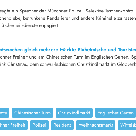
sagte ein Sprecher der Münchner Polizei. Selektive Taschenkontrol
chendiebe, betrunkene Randalierer und andere Kriminelle zu fassen
 Sicherheitsdienste engagiert.
ntswochen gleich mehrere Märkte Einheimische und Touriste
chner Freiheit und am Chinesischen Turm im Englischen Garten. Spe
ink Christmas, dem schwul-lesbischen Christkindlmarkt im Glockenb
mte
Chinesischer Turm
Christkindlmarkt
Englischer Garten
ner Freiheit
Polizei
Residenz
Weihnachtsmarkt
Wittels