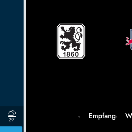
Empfang
W
29°