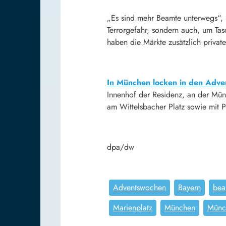
„Es sind mehr Beamte unterwegs“, 
Terrorgefahr, sondern auch, um Tas
haben die Märkte zusätzlich private
In München locken in den Adve
Innenhof der Residenz, an der Mün
am Wittelsbacher Platz sowie mit P
dpa/dw
Adventswochen
Bayern
bea
Marienplatz
München
Münch