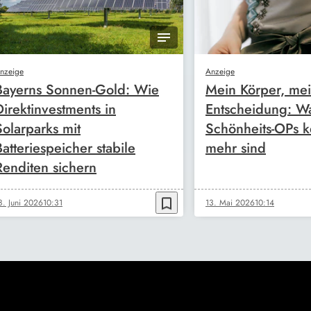
nzeige
Anzeige
Bayerns Sonnen-Gold: Wie
Mein Körper, me
Direktinvestments in
Entscheidung: W
Solarparks mit
Schönheits-OPs k
Batteriespeicher stabile
mehr sind
Renditen sichern
bookmark_border
8. Juni 2026
10:31
13. Mai 2026
10:14