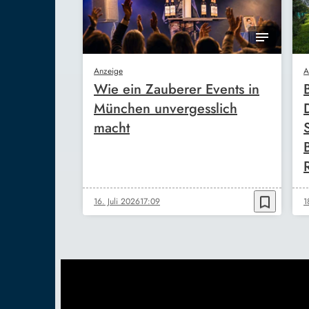
Anzeige
A
Wie ein Zauberer Events in
München unvergesslich
macht
bookmark_border
16. Juli 2026
17:09
1