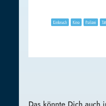
Einbruch
Kino
Polizei
Tä
Das könnte Dich auch i