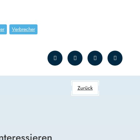
ter
Verbrecher
Zurück
nteressieren