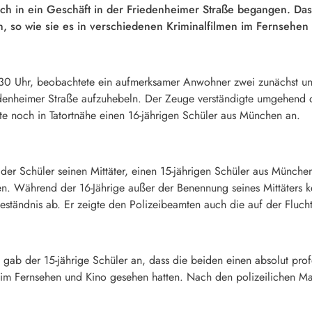
h in ein Geschäft in der Friedenheimer Straße begangen. Das 
n, so wie sie es in verschiedenen Kriminalfilmen im Fernsehen
 Uhr, beobachtete ein aufmerksamer Anwohner zwei zunächst unbe
iedenheimer Straße aufzuhebeln. Der Zeuge verständigte umgehend d
te noch in Tatortnähe einen 16-jährigen Schüler aus München an.
der Schüler seinen Mittäter, einen 15-jährigen Schüler aus München.
 Während der 16-Jährige außer der Benennung seines Mittäters k
Geständnis ab. Er zeigte den Polizeibeamten auch die auf der Flu
 gab der 15-jährige Schüler an, dass die beiden einen absolut prof
n im Fernsehen und Kino gesehen hatten. Nach den polizeilichen M