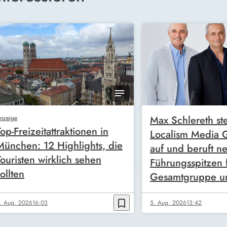
Max Schlereth ste
nzeige
Top-Freizeitattraktionen in
Localism Media
München: 12 Highlights, die
auf und beruft n
Touristen wirklich sehen
Führungsspitzen 
ollten
Gesamtgruppe u
bookmark_border
. Aug. 2026
16:03
5. Aug. 2026
13:42