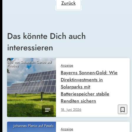
Zurück
Das könnte Dich auch
interessieren
Bild von Sebastian Ganso auf
Anzeige
Pixabay
Bayerns Sonnen-Gold: Wie
Direktinvestments in
Solarparks mit
Batteriespeicher stabile
Renditen sichern
bookmark_border
18. Juni 2026
Johannes Plenio auf Pexels
Anzeige