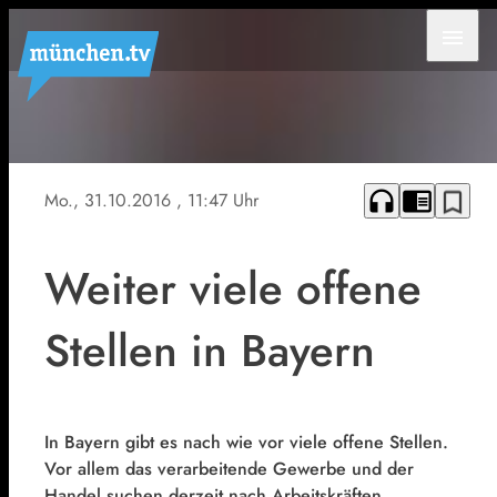
menu
Viele
Stellen
in
headphones
chrome_reader_mode
bookmark_border
Mo., 31.10.2016
, 11:47 Uhr
Bayern
sind
noch
frei.
Weiter viele offene
Stellen in Bayern
In Bayern gibt es nach wie vor viele offene Stellen.
Vor allem das verarbeitende Gewerbe und der
Handel suchen derzeit nach Arbeitskräften.