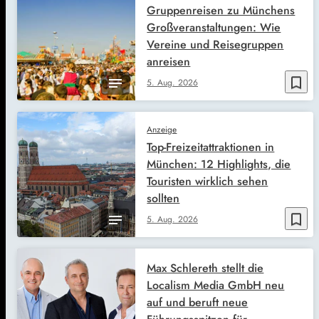
Gruppenreisen zu Münchens
Großveranstaltungen: Wie
Vereine und Reisegruppen
anreisen
bookmark_border
5. Aug. 2026
Anzeige
Top-Freizeitattraktionen in
München: 12 Highlights, die
Touristen wirklich sehen
sollten
bookmark_border
5. Aug. 2026
Max Schlereth stellt die
Localism Media GmbH neu
auf und beruft neue