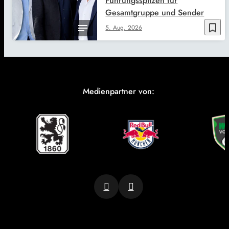
Führungsspitzen für
Gesamtgruppe und Sender
bookmark_border
5. Aug. 2026
Medienpartner von: