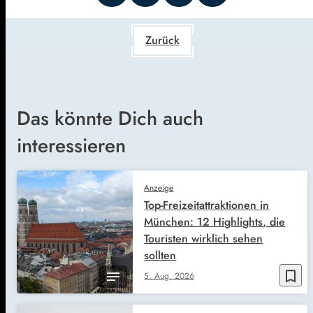
Zurück
Das könnte Dich auch
interessieren
Anzeige
Top-Freizeitattraktionen in
München: 12 Highlights, die
Touristen wirklich sehen
sollten
bookmark_border
5. Aug. 2026