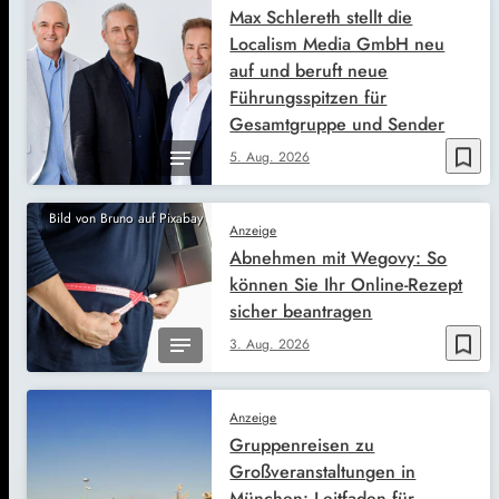
Max Schlereth stellt die
Localism Media GmbH neu
auf und beruft neue
Führungsspitzen für
Gesamtgruppe und Sender
bookmark_border
5. Aug. 2026
Bild von Bruno auf Pixabay
Anzeige
Abnehmen mit Wegovy: So
können Sie Ihr Online-Rezept
sicher beantragen
bookmark_border
3. Aug. 2026
Anzeige
Gruppenreisen zu
Großveranstaltungen in
München: Leitfaden für