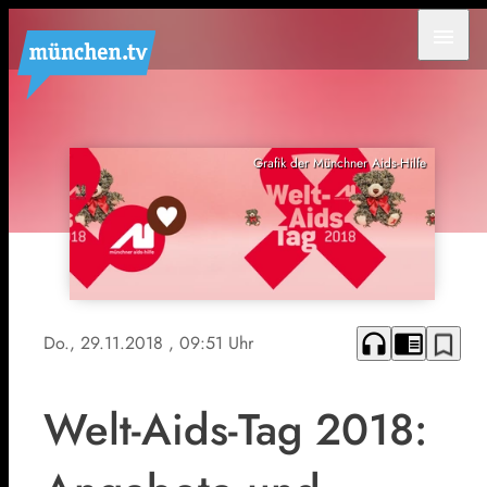
menu
Grafik der Münchner Aids-Hilfe
headphones
chrome_reader_mode
bookmark_border
Do., 29.11.2018
, 09:51 Uhr
Welt-Aids-Tag 2018: