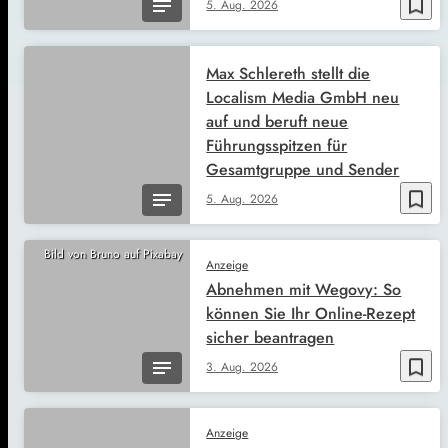
bookmark_border
5. Aug. 2026
Max Schlereth stellt die
Localism Media GmbH neu
auf und beruft neue
Führungsspitzen für
Gesamtgruppe und Sender
bookmark_border
5. Aug. 2026
Bild von Bruno auf Pixabay
Anzeige
Abnehmen mit Wegovy: So
können Sie Ihr Online-Rezept
sicher beantragen
bookmark_border
3. Aug. 2026
Anzeige