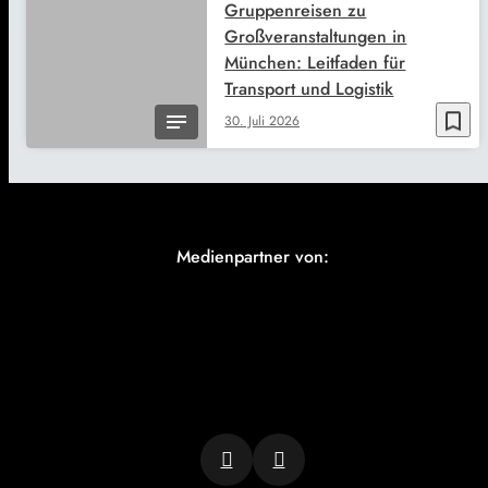
Gruppenreisen zu
Großveranstaltungen in
München: Leitfaden für
Transport und Logistik
bookmark_border
30. Juli 2026
Medienpartner von: