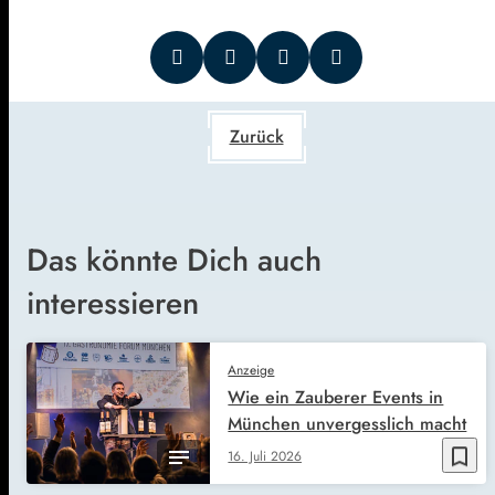
Zurück
Das könnte Dich auch
interessieren
Anzeige
Wie ein Zauberer Events in
München unvergesslich macht
bookmark_border
16. Juli 2026