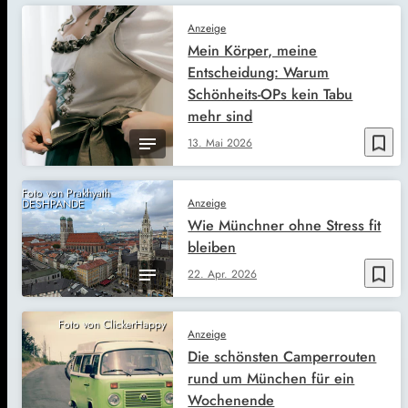
Anzeige
Mein Körper, meine
Entscheidung: Warum
Schönheits-OPs kein Tabu
mehr sind
bookmark_border
13. Mai 2026
Foto von Prakhyath
Anzeige
DESHPANDE
Wie Münchner ohne Stress fit
bleiben
bookmark_border
22. Apr. 2026
Foto von ClickerHappy
Anzeige
Die schönsten Camperrouten
rund um München für ein
Wochenende