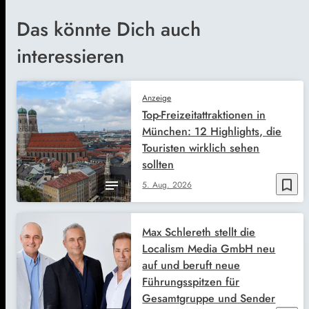
Das könnte Dich auch
interessieren
Anzeige
Top-Freizeitattraktionen in
München: 12 Highlights, die
Touristen wirklich sehen
sollten
bookmark_border
5. Aug. 2026
Max Schlereth stellt die
Localism Media GmbH neu
auf und beruft neue
Führungsspitzen für
Gesamtgruppe und Sender