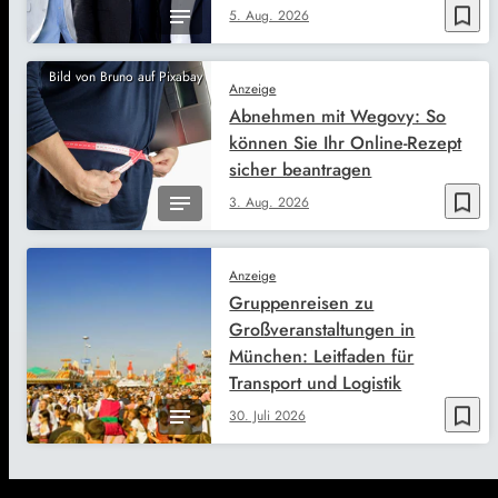
bookmark_border
5. Aug. 2026
Bild von Bruno auf Pixabay
Anzeige
Abnehmen mit Wegovy: So
können Sie Ihr Online-Rezept
sicher beantragen
bookmark_border
3. Aug. 2026
Anzeige
Gruppenreisen zu
Großveranstaltungen in
München: Leitfaden für
Transport und Logistik
bookmark_border
30. Juli 2026