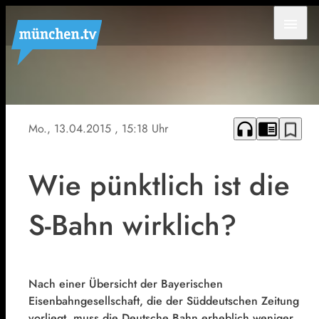
menu
headphones
chrome_reader_mode
bookmark_border
Mo., 13.04.2015
, 15:18 Uhr
Wie pünktlich ist die
S-Bahn wirklich?
Nach einer Übersicht der Bayerischen
Eisenbahngesellschaft, die der Süddeutschen Zeitung
vorliegt, muss die Deutsche Bahn erheblich weniger