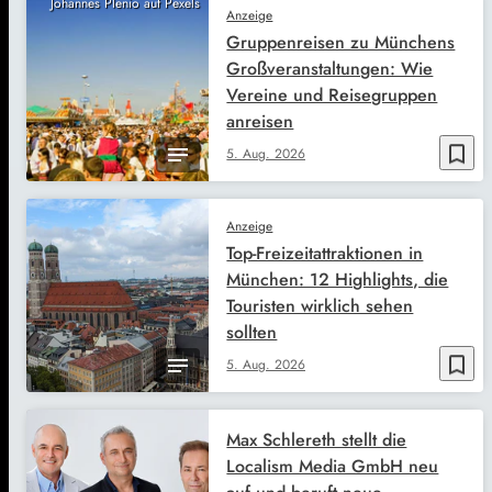
Johannes Plenio auf Pexels
Anzeige
Gruppenreisen zu Münchens
Großveranstaltungen: Wie
Vereine und Reisegruppen
anreisen
bookmark_border
5. Aug. 2026
Anzeige
Top-Freizeitattraktionen in
München: 12 Highlights, die
Touristen wirklich sehen
sollten
bookmark_border
5. Aug. 2026
Max Schlereth stellt die
Localism Media GmbH neu