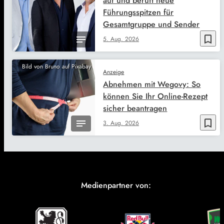
auf und beruft neue
Führungsspitzen für
Gesamtgruppe und Sender
bookmark_border
5. Aug. 2026
Bild von Bruno auf Pixabay
Anzeige
Abnehmen mit Wegovy: So
können Sie Ihr Online-Rezept
sicher beantragen
bookmark_border
3. Aug. 2026
Medienpartner von: