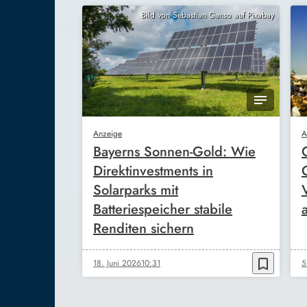
Bild von Sebastian Ganso auf Pixabay
Anzeige
A
Bayerns Sonnen-Gold: Wie
Direktinvestments in
Solarparks mit
Batteriespeicher stabile
Renditen sichern
bookmark_border
18. Juni 2026
10:31
5