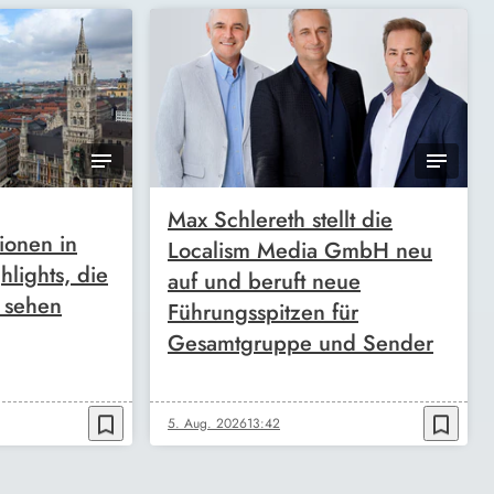
Max Schlereth stellt die
tionen in
Localism Media GmbH neu
lights, die
auf und beruft neue
h sehen
Führungsspitzen für
Gesamtgruppe und Sender
bookmark_border
bookmark_border
5. Aug. 2026
13:42