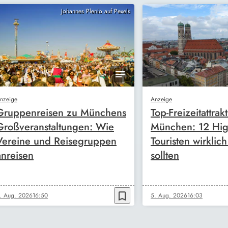
Johannes Plenio auf Pexels
nzeige
Anzeige
Gruppenreisen zu Münchens
Top-Freizeitattrak
Großveranstaltungen: Wie
München: 12 High
Vereine und Reisegruppen
Touristen wirklic
anreisen
sollten
bookmark_border
. Aug. 2026
16:50
5. Aug. 2026
16:03