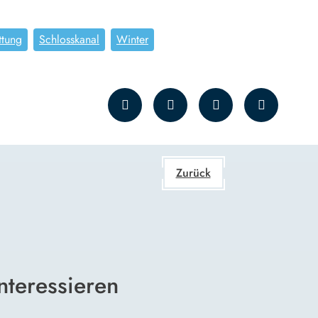
ttung
Schlosskanal
Winter
Zurück
nteressieren