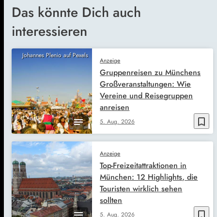
Das könnte Dich auch
interessieren
Johannes Plenio auf Pexels
Anzeige
Gruppenreisen zu Münchens
Großveranstaltungen: Wie
Vereine und Reisegruppen
anreisen
bookmark_border
5. Aug. 2026
Anzeige
Top-Freizeitattraktionen in
München: 12 Highlights, die
Touristen wirklich sehen
sollten
bookmark_border
5. Aug. 2026