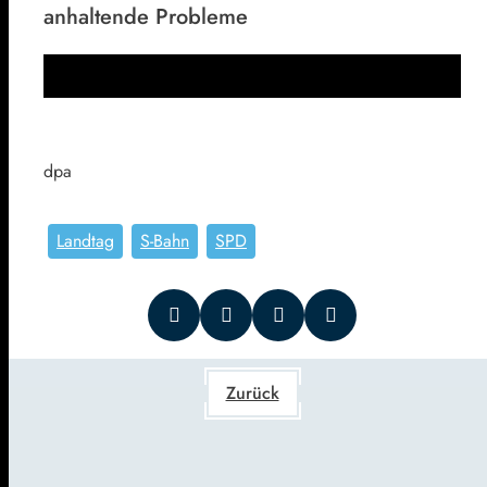
anhaltende Probleme
dpa
Landtag
S-Bahn
SPD
Zurück