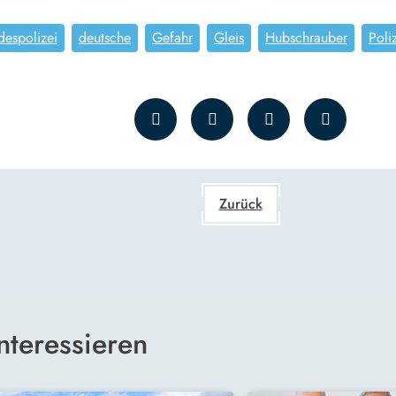
despolizei
deutsche
Gefahr
Gleis
Hubschrauber
Poli
Zurück
nteressieren