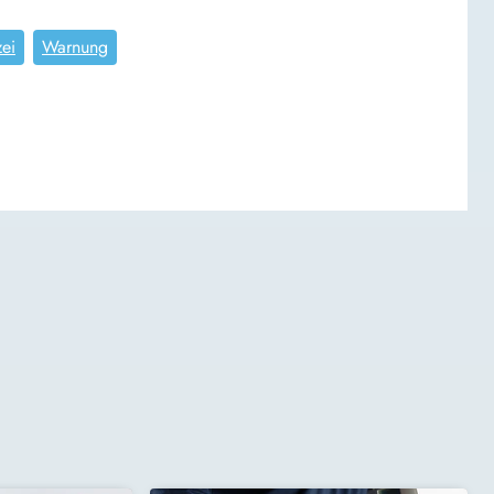
zei
Warnung