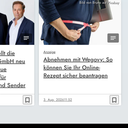
Bild von Bruno auf Pixabay
llt die
Anzeige
Abnehmen mit Wegovy: So
 GmbH neu
können Sie Ihr Online-
eue
Rezept sicher beantragen
für
nd Sender
bookmark_border
bookmark_border
3. Aug. 2026
11:52