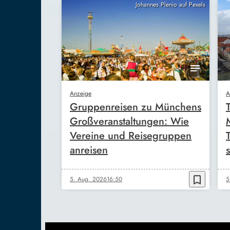
Johannes Plenio auf Pexels
Anzeige
A
Gruppenreisen zu Münchens
Großveranstaltungen: Wie
Vereine und Reisegruppen
anreisen
s
bookmark_border
5. Aug. 2026
16:50
5