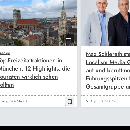
Max Schlereth ste
nzeige
Top-Freizeitattraktionen in
Localism Media
München: 12 Highlights, die
auf und beruft n
Touristen wirklich sehen
Führungsspitzen 
ollten
Gesamtgruppe u
bookmark_border
. Aug. 2026
16:03
5. Aug. 2026
13:42