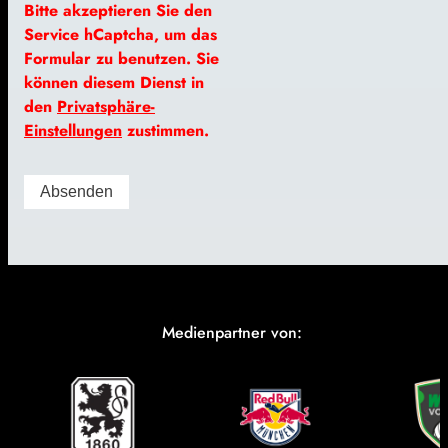
Bitte akzeptieren Sie den
Service hCaptcha, um das
Formular zu benutzen. Sie
können diesem Dienst in
den
Privatsphäre-
Einstellungen
zustimmen.
Medienpartner von: