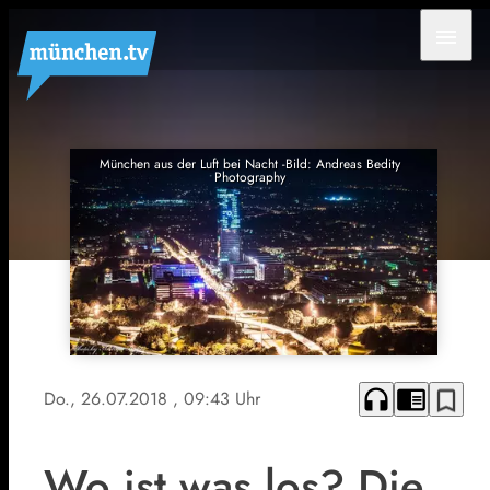
menu
München aus der Luft bei Nacht -Bild: Andreas Bedity
Photography
headphones
chrome_reader_mode
bookmark_border
Do., 26.07.2018
, 09:43 Uhr
Wo ist was los? Die