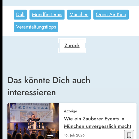
Dult
Mondfinsternis
München
Open Air Kino
Veranstaltungstipps
Zurück
Das könnte Dich auch
interessieren
Anzeige
Wie ein Zauberer Events in
München unvergesslich macht
bookmark_border
16. Juli 2026