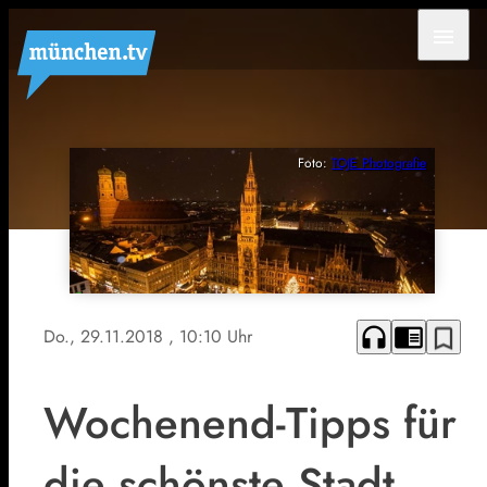
menu
Foto:
TOJE Photografie
headphones
chrome_reader_mode
bookmark_border
Do., 29.11.2018
, 10:10 Uhr
Wochenend-Tipps für
die schönste Stadt