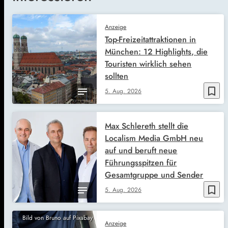
Anzeige
Top-Freizeitattraktionen in
München: 12 Highlights, die
Touristen wirklich sehen
sollten
bookmark_border
5. Aug. 2026
Max Schlereth stellt die
Localism Media GmbH neu
auf und beruft neue
Führungsspitzen für
Gesamtgruppe und Sender
bookmark_border
5. Aug. 2026
Bild von Bruno auf Pixabay
Anzeige