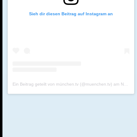
Sieh dir diesen Beitrag auf Instagram an
Ein Beitrag geteilt von münchen.tv (@muenchen.tv)
am
Nov 27, 2018 um 9:01 PST