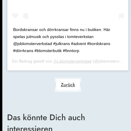
Bordskransar och dörrkransar finns nu i butiken. Här
spelas julmusik och pysslas i tomteverkstan
@jsblomsterverkstad #julkrans #advent #bordskrans
#dörrkrans #blomsterbutik #finntorp
Ein Beitrag geteilt von
J's blomsterverkstad
(@jsblomsterverkstad) am
Zurück
Das könnte Dich auch
interessieren