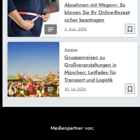
Abnehmen mit Wegovy: So
können Sie Ihr Online-Rezept
sicher beantragen
bookmark_border
3. Aug. 2026
Anzeige
Gruppenreisen zu
Großveranstaltungen in
München: Leitfaden für
Transport und Logistik
bookmark_border
30. Juli 2026
Medienpartner von: