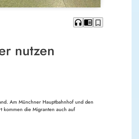
headphones
chrome_reader_mode
bookmark_border
ser nutzen
hland. Am Münchner Hauptbahnhof und den
rt kommen die Migranten auch auf