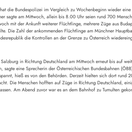
t die Bundespolizei im Vergleich zu Wochenbeginn wieder eine 
her sagte am Mittwoch, allein bis 8.00 Uhr seien rund 700 Mensc
woch mit der Ankunft weiterer Flüchtlinge, mehrere Züge aus Budap
teilte. Die Zahl der ankommenden Flüchtlinge am Münchner Hauptb
srepublik die Kontrollen an der Grenze zu Österreich wiedereinge
n Salzburg in Richtung Deutschland am Mittwoch erneut bis auf wei
 sagte eine Sprecherin der Österreichischen Bundesbahnen (ÖBB)
pannt, hieß es von den Behörden. Derzeit hielten sich dort rund 2
cht. Die Menschen hofften auf Züge in Richtung Deutschland, einig
n lassen. Am Abend zuvor war es an dem Bahnhof zu Tumulten gek