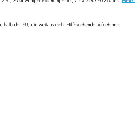
, z.B., 2014 weniger Flüchtlinge auf, als andere EU-Staaten.
Mehr 
erhalb der EU, die weitaus mehr Hilfesuchende aufnehmen: