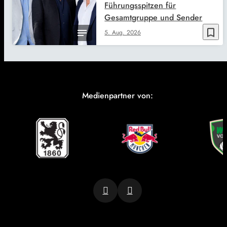
Führungsspitzen für
Gesamtgruppe und Sender
bookmark_border
5. Aug. 2026
Medienpartner von: