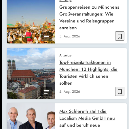
Anzeige
Gruppenreisen zu Münchens
Großveranstaltungen: Wie
Vereine und Reisegruppen
anreisen
bookmark_border
5. Aug. 2026
Anzeige
Top-Freizeitattraktionen in
München: 12 Highlights, die
Touristen wirklich sehen
sollten
bookmark_border
5. Aug. 2026
Max Schlereth stellt die
Localism Media GmbH neu
auf und beruft neue