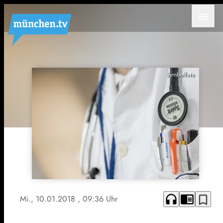
menu
Symbolfoto
headphones
chrome_reader_mode
bookmark_border
Mi., 10.01.2018
, 09:36 Uhr