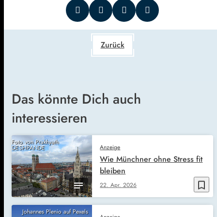
Zurück
Das könnte Dich auch
interessieren
Foto von Prakhyath
Anzeige
DESHPANDE
Wie Münchner ohne Stress fit
bleiben
bookmark_border
22. Apr. 2026
Johannes Plenio auf Pexels