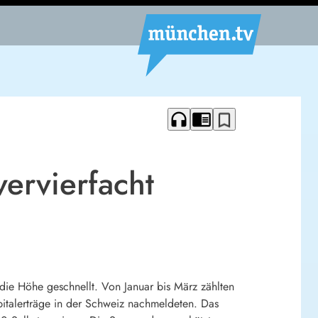
headphones
chrome_reader_mode
bookmark_border
vervierfacht
 die Höhe geschnellt. Von Januar bis März zählten
italerträge in der Schweiz nachmeldeten. Das