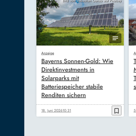
Bild von Sebastian Ganso auf Pixabay
Anzeige
A
Bayerns Sonnen-Gold: Wie
Direktinvestments in
Solarparks mit
Batteriespeicher stabile
s
Renditen sichern
bookmark_border
18. Juni 2026
10:31
5