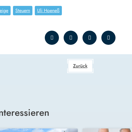
eige
Steuern
Uli Hoeneß
Zurück
nteressieren