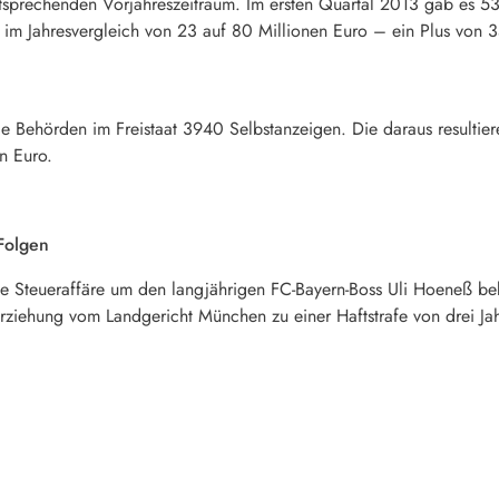
 entsprechenden Vorjahreszeitraum. Im ersten Quartal 2013 gab es 
 im Jahresvergleich von 23 auf 80 Millionen Euro – ein Plus von 
die Behörden im Freistaat 3940 Selbstanzeigen. Die daraus resulti
n Euro.
Folgen
ie Steueraffäre um den langjährigen FC-Bayern-Boss Uli Hoeneß b
ziehung vom Landgericht München zu einer Haftstrafe von drei Jah