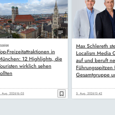
Max Schlereth ste
nzeige
Top-Freizeitattraktionen in
Localism Media
München: 12 Highlights, die
auf und beruft n
Touristen wirklich sehen
Führungsspitzen 
ollten
Gesamtgruppe u
bookmark_border
. Aug. 2026
16:03
5. Aug. 2026
13:42