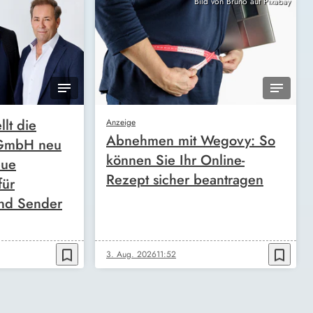
Bild von Bruno auf Pixabay
llt die
Anzeige
Abnehmen mit Wegovy: So
 GmbH neu
können Sie Ihr Online-
eue
Rezept sicher beantragen
für
nd Sender
bookmark_border
bookmark_border
3. Aug. 2026
11:52