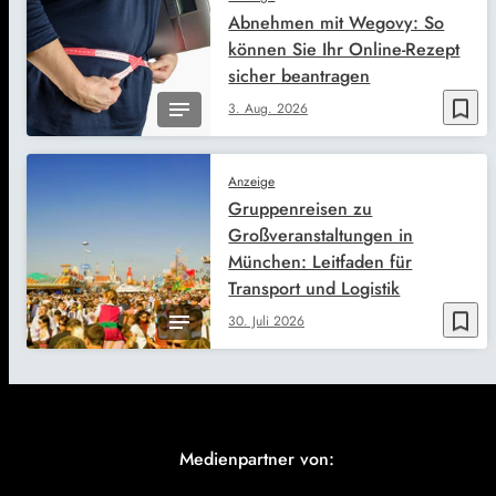
Abnehmen mit Wegovy: So
können Sie Ihr Online-Rezept
sicher beantragen
bookmark_border
3. Aug. 2026
Anzeige
Gruppenreisen zu
Großveranstaltungen in
München: Leitfaden für
Transport und Logistik
bookmark_border
30. Juli 2026
Medienpartner von: