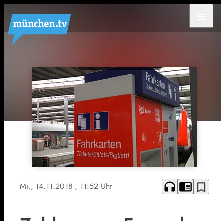
menu
headphones
chrome_reader_mode
bookmark_border
Mi., 14.11.2018
, 11:52 Uhr