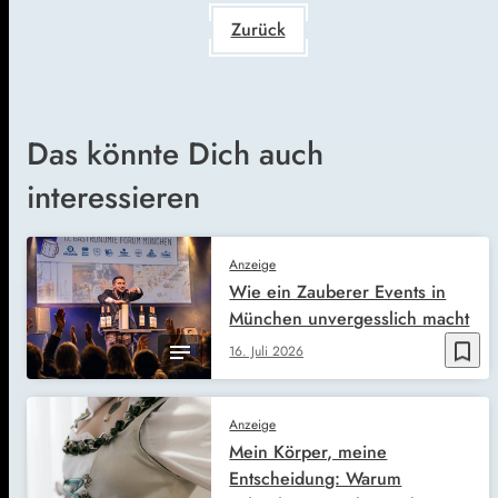
Zurück
Das könnte Dich auch
interessieren
Anzeige
Wie ein Zauberer Events in
München unvergesslich macht
bookmark_border
16. Juli 2026
Anzeige
Mein Körper, meine
Entscheidung: Warum