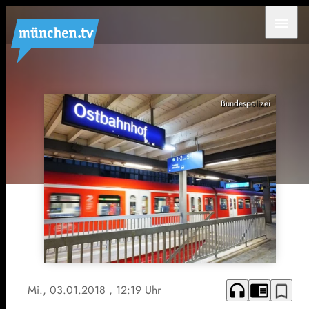
menu
Bundespolizei
headphones
chrome_reader_mode
bookmark_border
Mi., 03.01.2018
, 12:19 Uhr