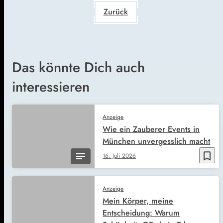
Zurück
Das könnte Dich auch
interessieren
Anzeige
Wie ein Zauberer Events in
München unvergesslich macht
bookmark_border
16. Juli 2026
Anzeige
Mein Körper, meine
Entscheidung: Warum