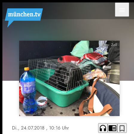
menu
Foto: Zoll
headphones
chrome_reader_mode
bookmark_border
Di., 24.07.2018
, 10:16 Uhr