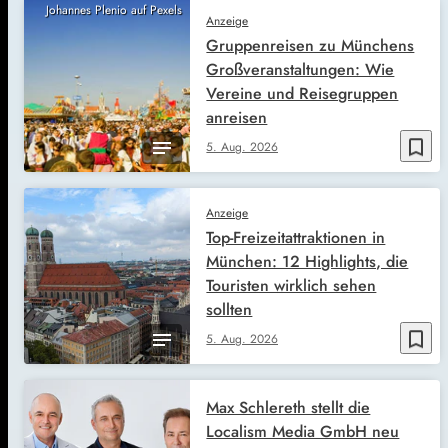
Johannes Plenio auf Pexels
Anzeige
Gruppenreisen zu Münchens
Großveranstaltungen: Wie
Vereine und Reisegruppen
anreisen
bookmark_border
5. Aug. 2026
Anzeige
Top-Freizeitattraktionen in
München: 12 Highlights, die
Touristen wirklich sehen
sollten
bookmark_border
5. Aug. 2026
Max Schlereth stellt die
Localism Media GmbH neu