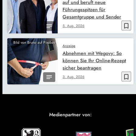
auf und beruft neue
Führungsspitzen für
Gesamtgruppe und Sender
bookmark_border
5. Aug. 2026
Bild von Bruno auf Pixabay
Anzeige
Abnehmen mit Wegovy: So
können Sie Ihr Online-Rezept
sicher beantragen
bookmark_border
3. Aug. 2026
Medienpartner von: