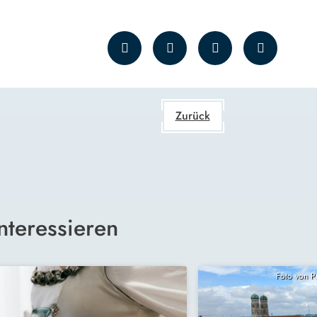
Zurück
nteressieren
Foto von 