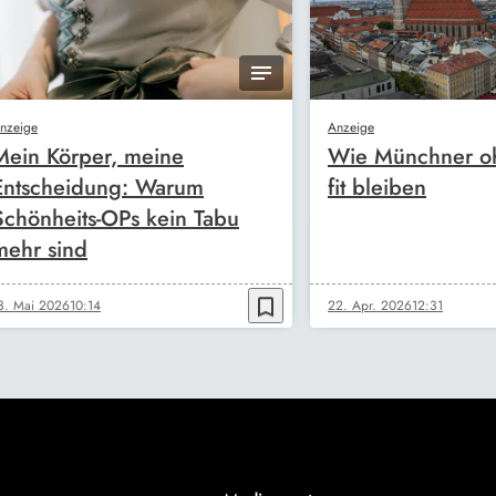
nzeige
Anzeige
Mein Körper, meine
Wie Münchner oh
Entscheidung: Warum
fit bleiben
Schönheits-OPs kein Tabu
mehr sind
bookmark_border
3. Mai 2026
10:14
22. Apr. 2026
12:31