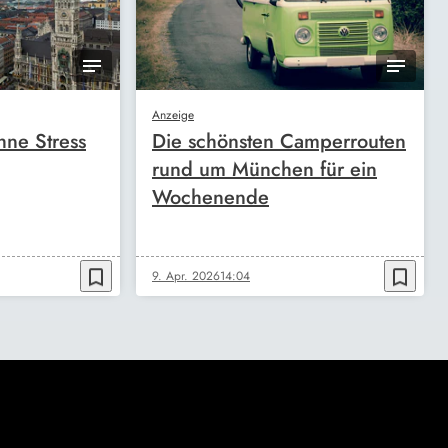
Anzeige
ne Stress
Die schönsten Camperrouten
rund um München für ein
Wochenende
bookmark_border
bookmark_border
9. Apr. 2026
14:04