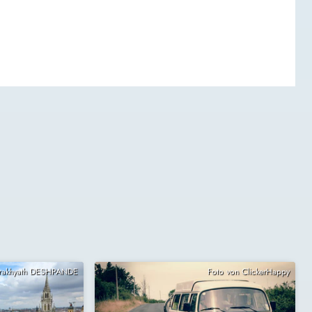
Prakhyath DESHPANDE
Foto von ClickerHappy