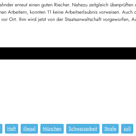
lfahnder erneut einen guten Riecher. Nahezu zeitgleich überprüften
en Arbeitern, konnten 11 keine Arbeitserlaubnis vorweisen. Auch 
or Ort. Ihm wird jetzt von der Staatsanwaltschaft vorgeworfen, Aus
Haft
illegal
München
Schwarzarbeit
Strafe
zoll