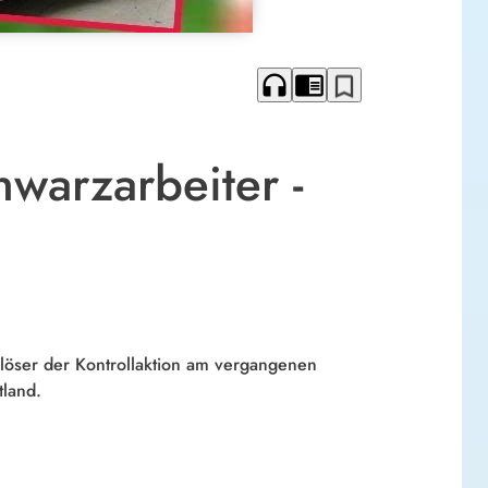
headphones
chrome_reader_mode
bookmark_border
warzarbeiter -
slöser der Kontrollaktion am vergangenen
tland.