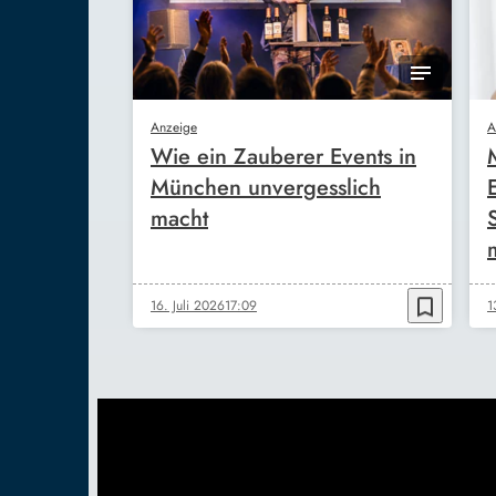
Anzeige
A
Wie ein Zauberer Events in
München unvergesslich
macht
bookmark_border
16. Juli 2026
17:09
1