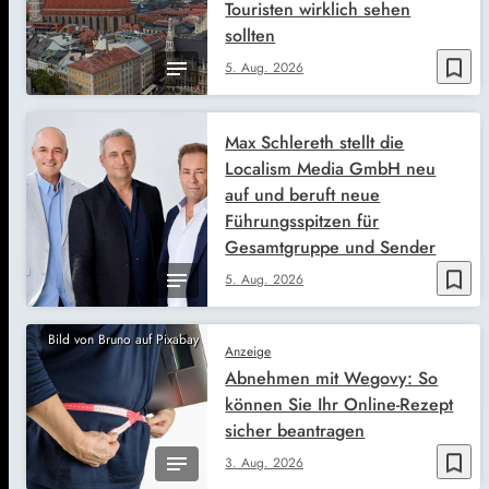
Touristen wirklich sehen
sollten
bookmark_border
5. Aug. 2026
Max Schlereth stellt die
Localism Media GmbH neu
auf und beruft neue
Führungsspitzen für
Gesamtgruppe und Sender
bookmark_border
5. Aug. 2026
Bild von Bruno auf Pixabay
Anzeige
Abnehmen mit Wegovy: So
können Sie Ihr Online-Rezept
sicher beantragen
bookmark_border
3. Aug. 2026