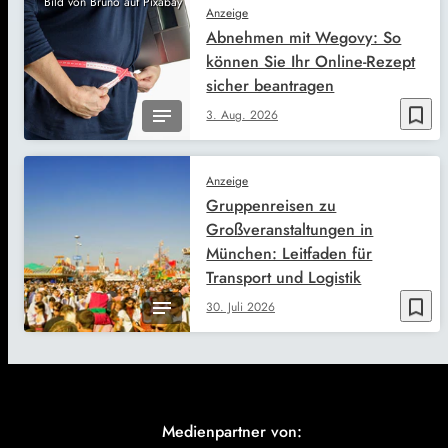
Bild von Bruno auf Pixabay
Anzeige
Abnehmen mit Wegovy: So
können Sie Ihr Online-Rezept
sicher beantragen
bookmark_border
3. Aug. 2026
Anzeige
Gruppenreisen zu
Großveranstaltungen in
München: Leitfaden für
Transport und Logistik
bookmark_border
30. Juli 2026
Medienpartner von: