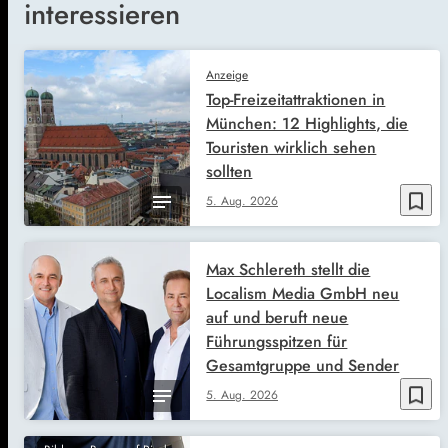
interessieren
Anzeige
Top-Freizeitattraktionen in
München: 12 Highlights, die
Touristen wirklich sehen
sollten
bookmark_border
5. Aug. 2026
Max Schlereth stellt die
Localism Media GmbH neu
auf und beruft neue
Führungsspitzen für
Gesamtgruppe und Sender
bookmark_border
5. Aug. 2026