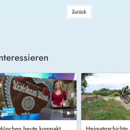
Zurück
nteressieren
München heute kompakt
Heimatgschichtn