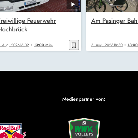
Freiwillige Feuerwehr
Am Pasinger Bah
Hochbrück
bookmark_border
. Aug. 2026
16:02
13:00 Min.
3. Aug. 2026
18:30
13:00
Medienpartner von: