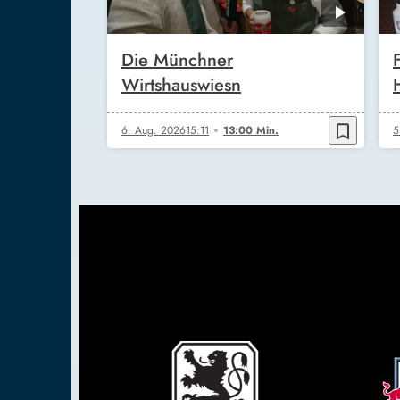
Die Münchner
Wirtshauswiesn
bookmark_border
6. Aug. 2026
15:11
13:00 Min.
5