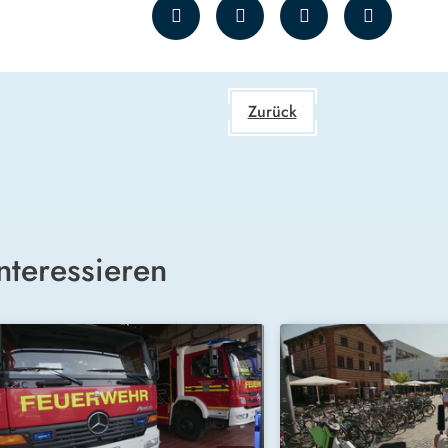
Zurück
nteressieren