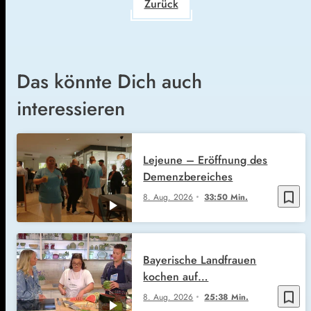
Zurück
Das könnte Dich auch
interessieren
Lejeune – Eröffnung des
Demenzbereiches
bookmark_border
8. Aug. 2026
33:50 Min.
Bayerische Landfrauen
kochen auf…
bookmark_border
8. Aug. 2026
25:38 Min.