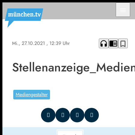
menu
headphones
chrome_reader_mode
bookmark_border
Mi., 27.10.2021
, 12:39 Uhr
Stellenanzeige_Medien
Mediengestalter