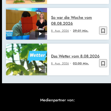
So war die Woche vom
08.08.2026
bookmark_border
8. Aug. 2026
29:01 Min.
Das Wetter vom 8.08.2026
bookmark_border
8. Aug. 2026
02:00 Min.
Medienpartner von: