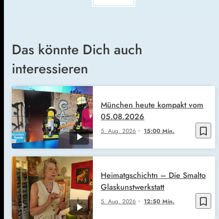
Das könnte Dich auch
interessieren
München heute kompakt vom
05.08.2026
bookmark_border
5. Aug. 2026
15:00 Min.
Heimatgschichtn – Die Smalto
Glaskunstwerkstatt
bookmark_border
5. Aug. 2026
12:50 Min.