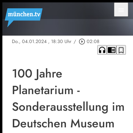
menu
Do., 04.01.2024
, 18:30 Uhr
/
play_circle_outline
02:08
headphones
chrome_reader_mode
bookmark_border
100 Jahre
Planetarium -
Sonderausstellung im
Deutschen Museum