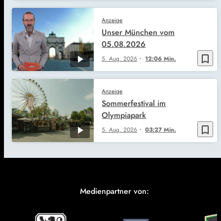
Anzeige
Unser München vom
05.08.2026
bookmark_border
5. Aug. 2026
12:06 Min.
Anzeige
Sommerfestival im
Olympiapark
bookmark_border
5. Aug. 2026
03:27 Min.
Medienpartner von: