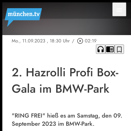
menu
Mo., 11.09.2023
, 18:30 Uhr
/
play_circle_outline
02:19
headphones
chrome_reader_mode
bookmark_border
2. Hazrolli Profi Box-
Gala im BMW-Park
"RING FREI" hieß es am Samstag, den 09.
September 2023 im BMW-Park.