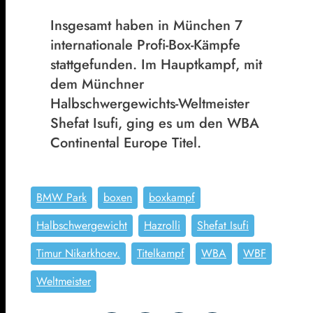
Insgesamt haben in München 7
internationale Profi-Box-Kämpfe
stattgefunden. Im Hauptkampf, mit
dem Münchner
Halbschwergewichts-Weltmeister
Shefat Isufi, ging es um den WBA
Continental Europe Titel.
BMW Park
boxen
boxkampf
Halbschwergewicht
Hazrolli
Shefat Isufi
Timur Nikarkhoev.
Titelkampf
WBA
WBF
Weltmeister