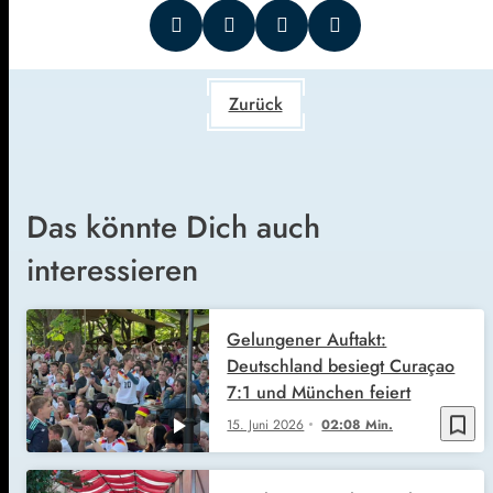
Zurück
Das könnte Dich auch
interessieren
Gelungener Auftakt:
Deutschland besiegt Curaçao
7:1 und München feiert
bookmark_border
15. Juni 2026
02:08 Min.