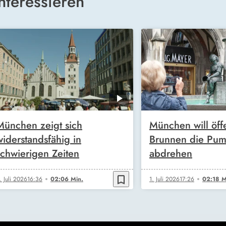
nteressieren
München zeigt sich
München will öff
widerstandsfähig in
Brunnen die Pu
schwierigen Zeiten
abdrehen
bookmark_border
. Juli 2026
16:36
02:06 Min.
1. Juli 2026
17:26
02:18 M