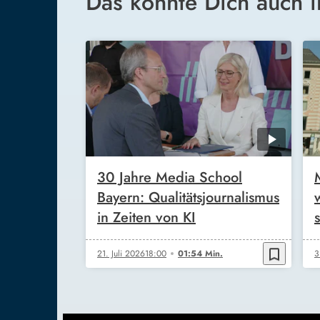
Das könnte Dich auch i
30 Jahre Media School
Bayern: Qualitätsjournalismus
in Zeiten von KI
bookmark_border
21. Juli 2026
18:00
01:54 Min.
3