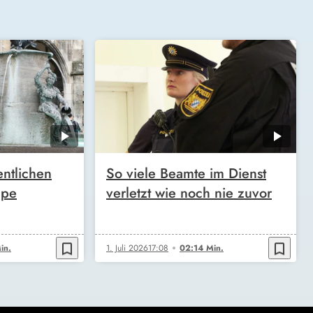
entlichen
So viele Beamte im Dienst
mpe
verletzt wie noch nie zuvor
bookmark_border
bookmark_border
in.
1. Juli 2026
17:08
02:14 Min.