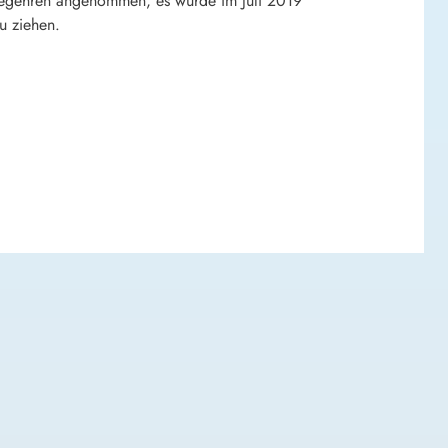
sbegehren angenommen, es wurde im Juli 2019
u ziehen.