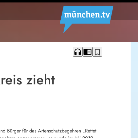
headphones
chrome_reader_mode
bookmark_border
reis zieht
und Bürger für das Artenschutzbegehren „Rettet