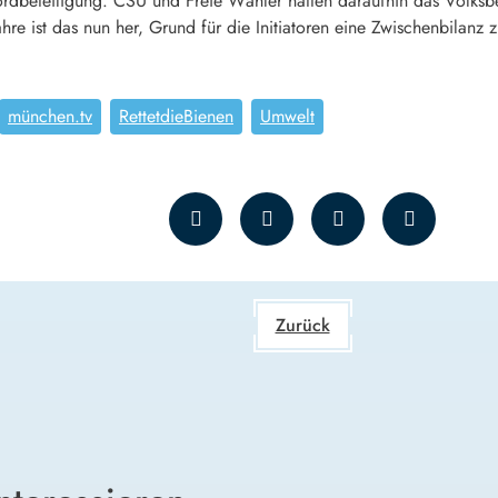
ordbeteiligung. CSU und Freie Wähler hatten daraufhin das Volk
re ist das nun her, Grund für die Initiatoren eine Zwischenbilanz z
münchen.tv
RettetdieBienen
Umwelt
Zurück