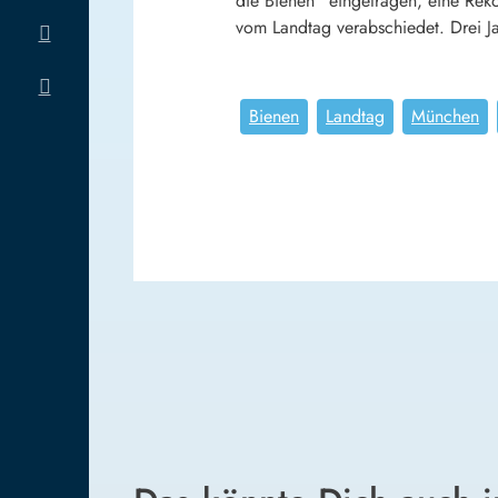
die Bienen“ eingetragen, eine Rek
vom Landtag verabschiedet. Drei Jah
Bienen
Landtag
München