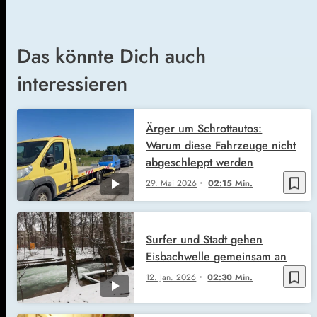
Das könnte Dich auch
interessieren
Ärger um Schrottautos:
Warum diese Fahrzeuge nicht
abgeschleppt werden
bookmark_border
29. Mai 2026
02:15 Min.
Surfer und Stadt gehen
Eisbachwelle gemeinsam an
bookmark_border
12. Jan. 2026
02:30 Min.