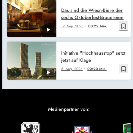
Das sind die Wiesn-Biere der
sechs Oktoberfest-Brauereien
bookmark_border
12. Sep. 2025
03:22 Min.
Initiative "Hochhausstop" setzt
jetzt auf Klage
bookmark_border
5. Aug. 2026
02:20 Min.
Medienpartner von: