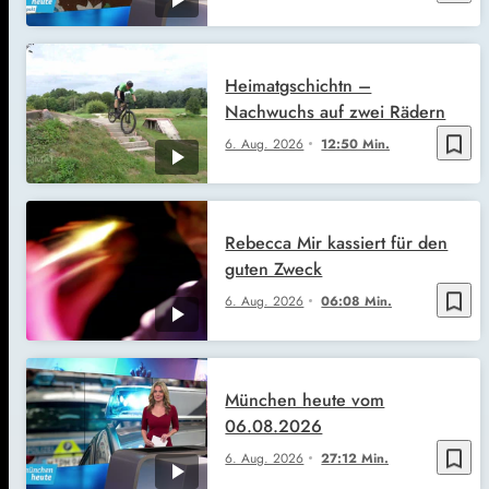
Heimatgschichtn –
Nachwuchs auf zwei Rädern
bookmark_border
6. Aug. 2026
12:50 Min.
Rebecca Mir kassiert für den
guten Zweck
bookmark_border
6. Aug. 2026
06:08 Min.
München heute vom
06.08.2026
bookmark_border
6. Aug. 2026
27:12 Min.