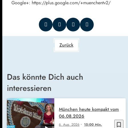
Google+: https://plus.google.com/+muenchentv2/
Zurück
Das könnte Dich auch
interessieren
München heute kompakt vom
06.08.2026
bookmark_border
6. Aug. 2026
15:00 Min.