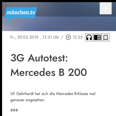
menu
headphones
chrome_reader_mode
bookmark_border
Fr., 29.03.2019
, 13:31 Uhr
/
play_circle_outline
12:25
3G Autotest:
Mercedes B 200
Uli Gehrhardt hat sich die Mercedes B-Klasse mal
genauer angesehen.
###