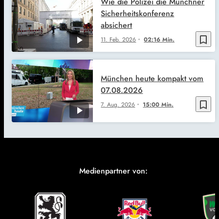
Wie die Polizei die Münchner
Sicherheitskonferenz
absichert
bookmark_border
11. Feb. 2026
02:16 Min.
München heute kompakt vom
07.08.2026
bookmark_border
7. Aug. 2026
15:00 Min.
Medienpartner von: