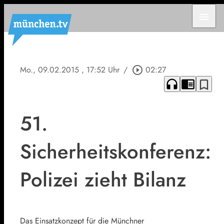
menu
Mo., 09.02.2015
, 17:52 Uhr
/
play_circle_outline
02:27
headphones
chrome_reader_mode
bookmark_border
51.
Sicherheitskonferenz:
Polizei zieht Bilanz
Das Einsatzkonzept für die Münchner