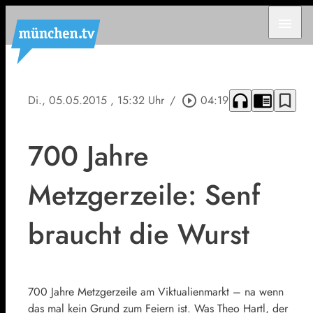
menu
headphones
chrome_reader_mode
bookmark_border
Di., 05.05.2015
, 15:32 Uhr
/
play_circle_outline
04:19
700 Jahre
Metzgerzeile: Senf
braucht die Wurst
700 Jahre Metzgerzeile am Viktualienmarkt – na wenn
das mal kein Grund zum Feiern ist. Was Theo Hartl, der