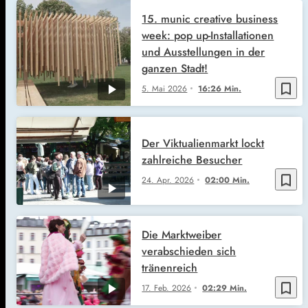
15. munic creative business
week: pop up-Installationen
und Ausstellungen in der
ganzen Stadt!
bookmark_border
5. Mai 2026
16:26 Min.
Der Viktualienmarkt lockt
zahlreiche Besucher
bookmark_border
24. Apr. 2026
02:00 Min.
Die Marktweiber
verabschieden sich
tränenreich
bookmark_border
17. Feb. 2026
02:29 Min.