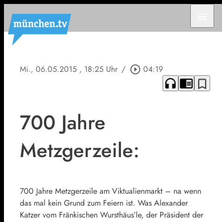
menu
Mi., 06.05.2015
, 18:25 Uhr
/
play_circle_outline
04:19
headphones
chrome_reader_mode
bookmark_border
700 Jahre
Metzgerzeile:
700 Jahre Metzgerzeile am Viktualienmarkt – na wenn
das mal kein Grund zum Feiern ist. Was Alexander
Katzer vom Fränkischen Wursthäus’le, der Präsident der