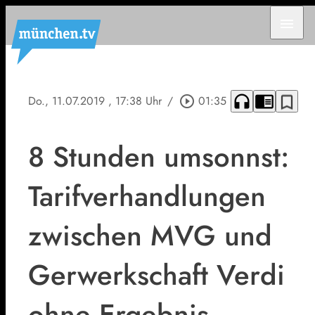
menu
headphones
chrome_reader_mode
bookmark_border
Do., 11.07.2019
, 17:38 Uhr
/
play_circle_outline
01:35
8 Stunden umsonnst:
Tarifverhandlungen
zwischen MVG und
Gerwerkschaft Verdi
ohne Ergebnis