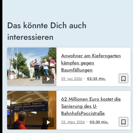
Das könnte Dich auch
interessieren
Anwohner am Kieferngarten
kämpfen gegen
Baumfällungen
bookmark_border
29. Juni 2026
02:35 Min.
62 Millionen Euro kostet die
Sanierung des U-
BahnhofsPoccistraße
bookmark_border
25. März 2026
02:30 Min.