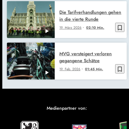
Die Tarifverhandlungen gehen
in die vierte Runde
bookmark_border
19. März 2026
02:10 Min.
MVG versteigert verloren
gegangene Schätze
bookmark_border
19. Feb. 2026
01:45 Min.
Medienpartner von: