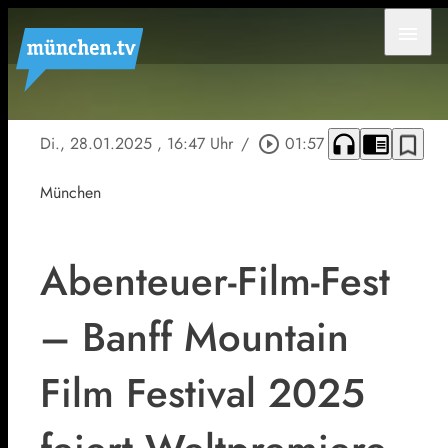
menu
headphones
chrome_reader_mode
bookmark_border
Di., 28.01.2025
, 16:47 Uhr
/
play_circle_outline
01:57
München
Abenteuer-Film-Fest
– Banff Mountain
Film Festival 2025