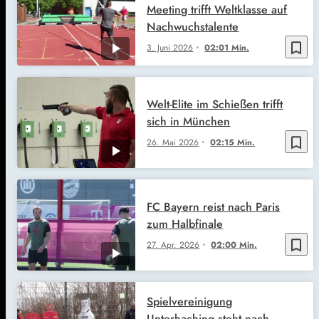
Meeting trifft Weltklasse auf
Nachwuchstalente
bookmark_border
3. Juni 2026
02:01 Min.
Welt-Elite im Schießen trifft
sich in München
bookmark_border
26. Mai 2026
02:15 Min.
FC Bayern reist nach Paris
zum Halbfinale
bookmark_border
27. Apr. 2026
02:00 Min.
Spielvereinigung
Unterhaching steht nach