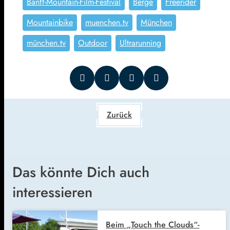
Banff-Mountain-Film-Festival
Berge
Freerider
Mountainbike
muenchen.tv
München
münchen.tv
Outdoor
Ultrarunning
Zurück
Das könnte Dich auch
interessieren
Beim „Touch the Clouds“-