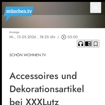
menu
Anzeige
Mi., 13.05.2026
, 18:25 Uhr
/
play_circle_outline
05:00
headphones
chrome_reader_mode
bookmark_border
SCHÖN WOHNEN TV
Accessoires und
Dekorationsartikel
bei XXXLutz