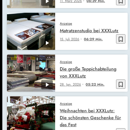
bookmark_border
11. März 2026
06:39 Min.
Anzeige
Matratzenstudio bei XXXLutz
bookmark_border
15. Juli 2026
06:29 Min.
Anzeige
Die große Teppichabteilung
von XXXLutz
bookmark_border
28. Jan. 2026
05:22 Min.
Anzeige
Weihnachten bei XXXLutz:
Die schönsten Geschenke für
das Fest