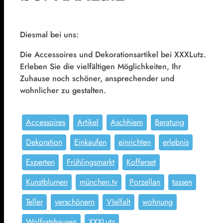
Diesmal bei uns:
Die Accessoires und Dekorationsartikel bei XXXLutz.
Erleben Sie die vielfältigen Möglichkeiten, Ihr
Zuhause noch schöner, ansprechender und
wohnlicher zu gestalten.
Accessoires
Artikel
Aschhiem
Beratung
Dekoration
Einkaufen
einrichten
erlebnis
Experten
Frühlingsmarkt
Kofferset
Kunstblumen
münchen.tv
Porzellan
tassen
Teller
verschönern
VIelfalt
wohnung
Wolfratshausen
XXXLutz