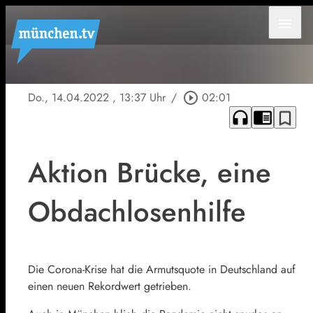
menu
Do., 14.04.2022
, 13:37 Uhr
/
play_circle_outline
02:01
headphones
chrome_reader_mode
bookmark_border
Aktion Brücke, eine
Obdachlosenhilfe
Die Corona-Krise hat die Armutsquote in Deutschland auf
einen neuen Rekordwert getrieben.