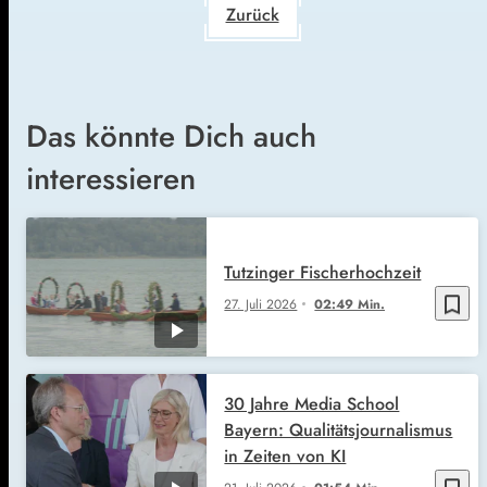
Zurück
Das könnte Dich auch
interessieren
Tutzinger Fischerhochzeit
bookmark_border
27. Juli 2026
02:49 Min.
30 Jahre Media School
Bayern: Qualitätsjournalismus
in Zeiten von KI