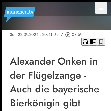
menu
So., 22.09.2024
, 20:41 Uhr
/
play_circle_outline
03:59
headphones
chrome_reader_mode
bookmark_border
Alexander Onken in
der Flügelzange -
Auch die bayerische
Bierkönigin gibt