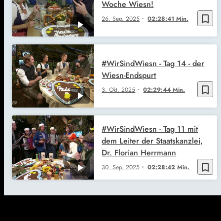
Woche Wiesn!
bookmark_border
26. Sep. 2025
02:28:41 Min.
#WirSindWiesn - Tag 14 - der
Wiesn-Endspurt
bookmark_border
3. Okt. 2025
02:29:44 Min.
#WirSindWiesn - Tag 11 mit
dem Leiter der Staatskanzlei,
Dr. Florian Herrmann
bookmark_border
30. Sep. 2025
02:28:42 Min.