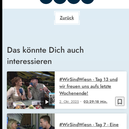
Zurück
Das könnte Dich auch
interessieren
#WirSindWiesn - Tag 13 und
wir freuen uns aufs letzte
Wochenende!
bookmark_border
2. Okt. 2025
02:29:18 Min.
#WirSindWiesn - Tag 7 - Eine