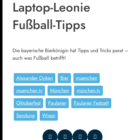
Laptop-Leonie
Fußball-Tipps
Die bayerische Bierkönigin hat Tipps und Tricks parat –
auch was Fußball betrifft!
Alexander Onken
Bier
muenchen
muenchen.tv
München
münchen.tv
Oktoberfest
Paulaner
Paulaner Festzelt
Sendung
Wiesn