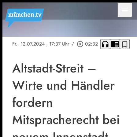
menu
headphones
chrome_reader_mode
bookmark_border
Fr., 12.07.2024
, 17:37 Uhr
/
play_circle_outline
02:32
Altstadt-Streit –
Wirte und Händler
fordern
Mitspracherecht bei
neuem Innenstadt-