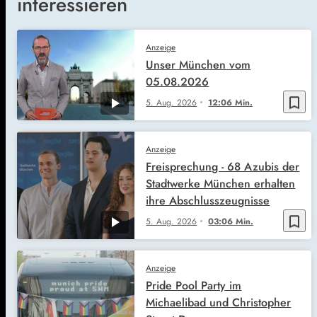
interessieren
Anzeige
Unser München vom
05.08.2026
bookmark_border
5. Aug. 2026
12:06 Min.
Anzeige
Freisprechung - 68 Azubis der
Stadtwerke München erhalten
ihre Abschlusszeugnisse
bookmark_border
5. Aug. 2026
03:06 Min.
Anzeige
Pride Pool Party im
Michaelibad und Christopher