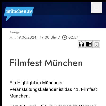
menu
Anzeige
Mi., 19.06.2024
, 19:00 Uhr
/
play_circle_outline
02:57
headphones
chrome_reader_mode
bookmark_border
Filmfest München
Ein Highlight im Münchner
Veranstaltungskalender ist das 41. Filmfest
München.