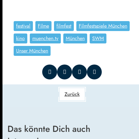
festival
Filme
filmfest
Filmfestspiele München
kino
muenchen.tv
München
SWM
Unser München
Zurück
Das könnte Dich auch