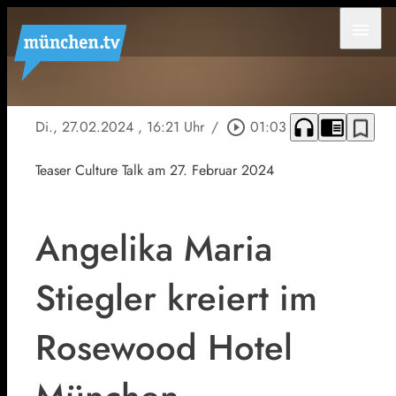
menu
headphones
chrome_reader_mode
bookmark_border
Di., 27.02.2024
, 16:21 Uhr
/
play_circle_outline
01:03
Teaser Culture Talk am 27. Februar 2024
Angelika Maria
Stiegler kreiert im
Rosewood Hotel