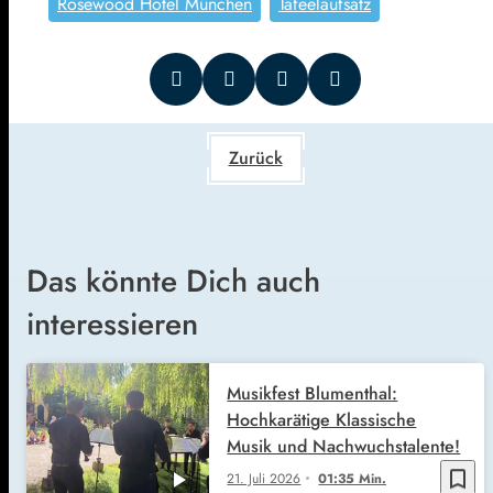
Rosewood Hotel München
Tafeelaufsatz
Zurück
Das könnte Dich auch
interessieren
Musikfest Blumenthal:
Hochkarätige Klassische
Musik und Nachwuchstalente!
bookmark_border
21. Juli 2026
01:35 Min.