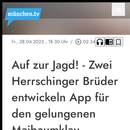
menu
headphones
chrome_reader_mode
bookmark_border
Fr., 28.04.2023
, 18:30 Uhr
/
play_circle_outline
02:34
Auf zur Jagd! - Zwei
Herrschinger Brüder
entwickeln App für
den gelungenen
Maibaumklau