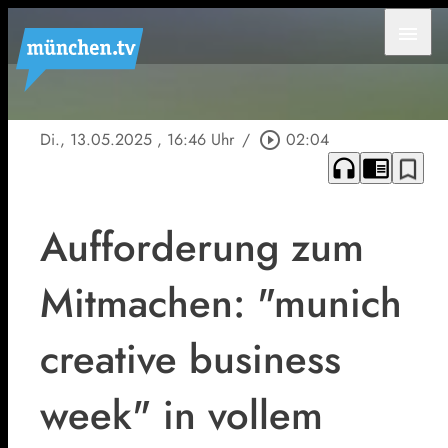
menu
Di., 13.05.2025
, 16:46 Uhr
/
play_circle_outline
02:04
headphones
chrome_reader_mode
bookmark_border
Aufforderung zum
Mitmachen: "munich
creative business
week" in vollem