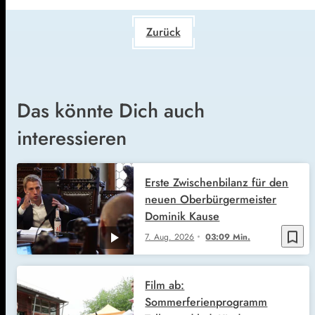
Zurück
Das könnte Dich auch
interessieren
Erste Zwischenbilanz für den
neuen Oberbürgermeister
Dominik Kause
bookmark_border
7. Aug. 2026
03:09 Min.
Film ab:
Sommerferienprogramm