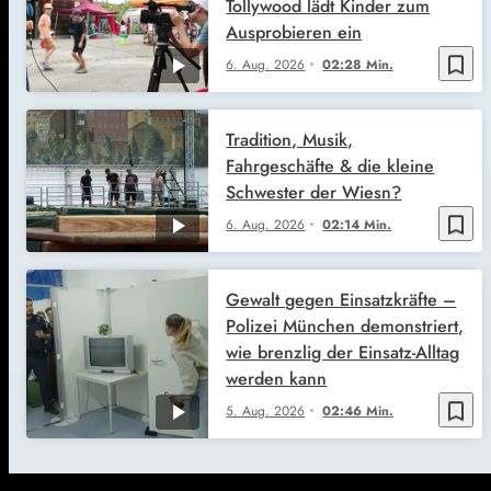
Tollywood lädt Kinder zum
Ausprobieren ein
bookmark_border
6. Aug. 2026
02:28 Min.
Tradition, Musik,
Fahrgeschäfte & die kleine
Schwester der Wiesn?
bookmark_border
6. Aug. 2026
02:14 Min.
Gewalt gegen Einsatzkräfte –
Polizei München demonstriert,
wie brenzlig der Einsatz-Alltag
werden kann
bookmark_border
5. Aug. 2026
02:46 Min.