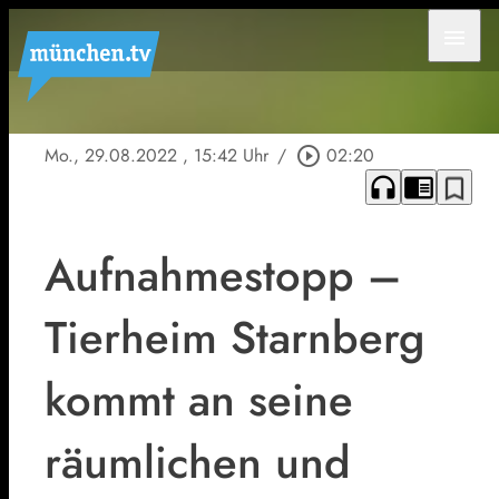
menu
Mo., 29.08.2022
, 15:42 Uhr
/
play_circle_outline
02:20
headphones
chrome_reader_mode
bookmark_border
Aufnahmestopp –
Tierheim Starnberg
kommt an seine
räumlichen und