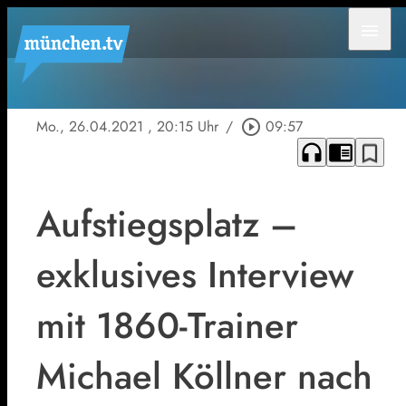
menu
Mo., 26.04.2021
, 20:15 Uhr
/
play_circle_outline
09:57
headphones
chrome_reader_mode
bookmark_border
Aufstiegsplatz –
exklusives Interview
mit 1860-Trainer
Michael Köllner nach