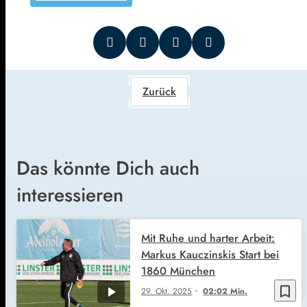
Zurück
Das könnte Dich auch
interessieren
Mit Ruhe und harter Arbeit:
Markus Kauczinskis Start bei
1860 München
bookmark_border
29. Okt. 2025
02:02 Min.