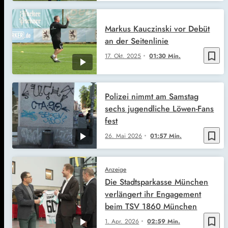
Markus Kauczinski vor Debüt
an der Seitenlinie
bookmark_border
17. Okt. 2025
01:30 Min.
Polizei nimmt am Samstag
sechs jugendliche Löwen-Fans
fest
bookmark_border
26. Mai 2026
01:57 Min.
Anzeige
Die Stadtsparkasse München
verlängert ihr Engagement
beim TSV 1860 München
bookmark_border
1. Apr. 2026
02:59 Min.